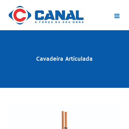
Ir
para
o
conteúdo
Cavadeira Articulada