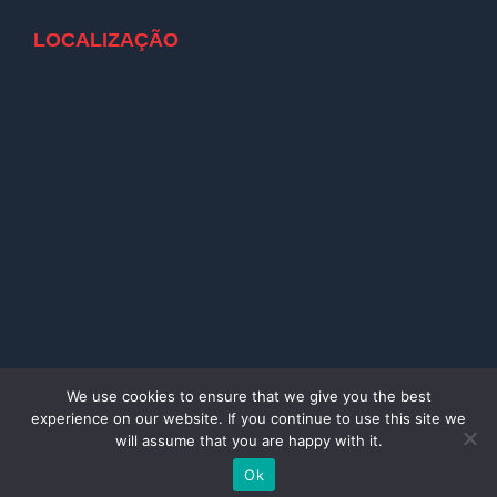
LOCALIZAÇÃO
We use cookies to ensure that we give you the best
experience on our website. If you continue to use this site we
© Copyright | Todos os direitos reservados | Desenvolvido
will assume that you are happy with it.
por
Atualnet - Negócios Digitais
Ok